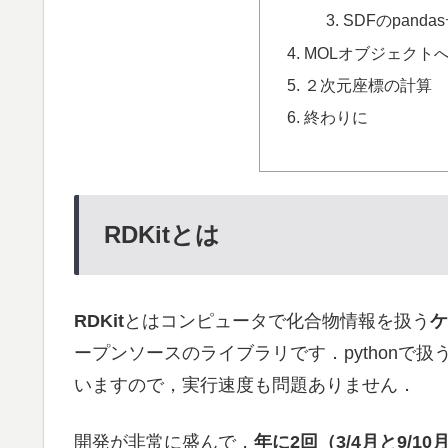
SDFのpan
MOLオブジェクト
２次元座標の計算
終わりに
RDKitとは
RDKit
とはコンピュータで化合物情報を扱う
ケ
ープンソースのライブラリです．pythonで
いますので，実行速度も問題ありません．
開発が非常に盛んで，
年に2回（3/4月と9/