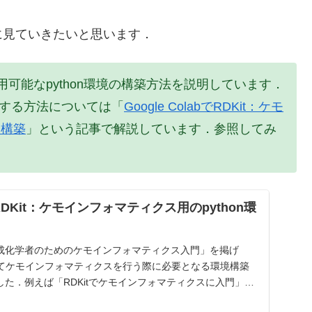
に見ていきたいと思います．
用可能なpython環境の構築方法を説明しています．
利用する方法については「
Google ColabでRDKit：ケモ
に構築
」という記事で解説しています．参照してみ
bでRDKit：ケモインフォマティクス用のpython環
成化学者のためのケモインフォマティクス入門」を掲げ
用いてケモインフォマティクスを行う際に必要となる環境構築
た．例えば「RDKitでケモインフォマティクスに入門」と
nのケモインフォマティクス用ラ...