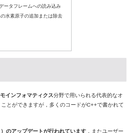
dasデータフレームへの読み込み
への水素原子の追加または除去
モインフォマティクス
分野で用いられる代表的なオ
扱うことができますが，多くのコードがC++で書かれて
10月）のアップデートが行われています
．またユーザー