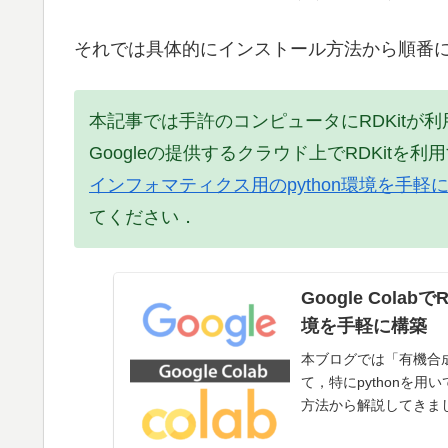
それでは具体的にインストール方法から順番
本記事では手許のコンピュータにRDKitが利
Googleの提供するクラウド上でRDKitを
インフォマティクス用のpython環境を手軽
てください．
Google Cola
境を手軽に構築
本ブログでは「有機合
て，特にpythonを
方法から解説してきまし
いう記事では，pytho