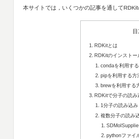
本サイトでは，いくつかの記事を通してRDK
目
RDKitとは
RDKitのインスト
condaを利用す
pipを利用する方
brewを利用する
RDKitで分子の読
1分子の読み込み
複数分子の読み
SDMolSuppl
pythonフ