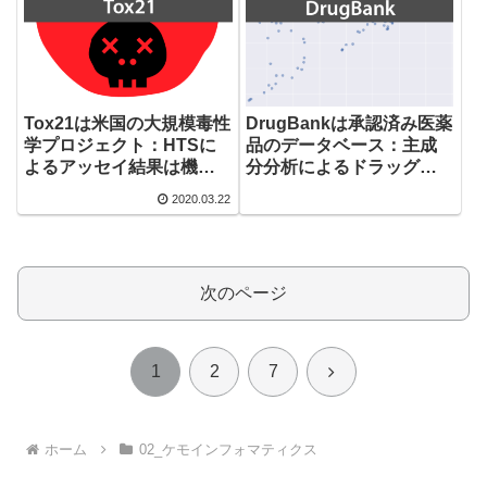
Tox21は米国の大規模毒性
DrugBankは承認済み医薬
学プロジェクト：HTSに
品のデータベース：主成
よるアッセイ結果は機械
分分析によるドラッグラ
学習コンペで用いられた
イクケミカルスペースの
2020.03.22
データセット
可視化
次のページ
次
1
2
7
へ
ホーム
02_ケモインフォマティクス