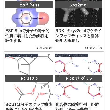
ESP-Simで分子の電子的
RDKitのxyz2molでケモイ
性質に着目した類似性を
ンフォマティクスと計算
評価する
化学の橋渡し
2023.01.04
2022.12.20
02_ケモインフォマティクス
02_ケモインフォマティクス
BCUTは分子のグラフ構造
化合物の隣接行列，距離
を基にした2D記述子
行列，Wiener指数：