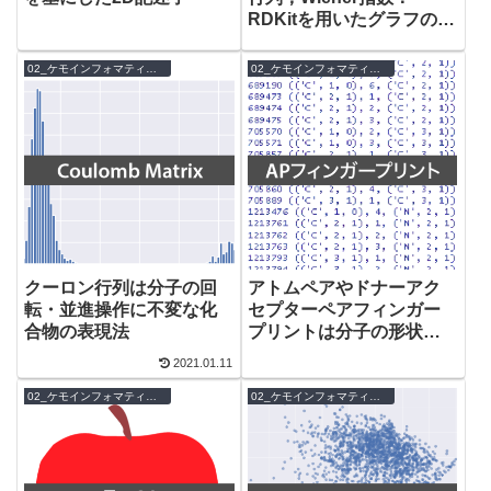
RDKitを用いたグラフの扱
い方
02_ケモインフォマティクス
02_ケモインフォマティクス
クーロン行列は分子の回
アトムペアやドナーアク
転・並進操作に不変な化
セプターペアフィンガー
合物の表現法
プリントは分子の形状を
捉えた化学表現
2021.01.11
02_ケモインフォマティクス
02_ケモインフォマティクス