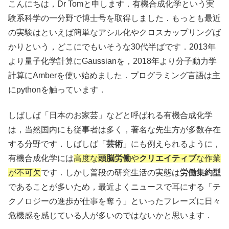
こんにちは，Dr Tomと申します．有機合成化学という実
験系科学の一分野で博士号を取得しました．もっとも最近
の実験はといえば簡単なアシル化やクロスカップリングば
かりという，どこにでもいそうな30代半ばです．2013年
より量子化学計算にGaussianを，2018年より分子動力学
計算にAmberを使い始めました．プログラミング言語は主
にpythonを触っています．
しばしば「日本のお家芸」などと呼ばれる有機合成化学
は，当然国内にも従事者は多く，著名な先生方が多数存在
する分野です．しばしば「
芸術
」にも例えられるように，
有機合成化学には
高度な
頭脳労働
や
クリエイティブ
な作業
が不可欠
です．しかし普段の研究生活の実態は
労働集約型
であることが多いため，最近よくニュースで耳にする「テ
クノロジーの進歩が仕事を奪う」といったフレーズに日々
危機感を感じている人が多いのではないかと思います．