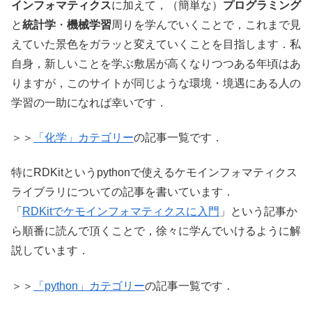
インフォマティクス
に加えて，（簡単な）
プログラミング
と
統計学
・
機械学習
周りを学んでいくことで，これまで見
えていた景色をガラッと変えていくことを目指します．私
自身，新しいことを学ぶ敷居が高くなりつつある年頃はあ
りますが，このサイトが同じような環境・境遇にある人の
学習の一助になれば幸いです．
＞＞
「化学」カテゴリー
の記事一覧です．
特にRDKitというpythonで使えるケモインフォマティクス
ライブラリについての記事を書いています．
「
RDKitでケモインフォマティクスに入門
」という記事か
ら順番に読んで頂くことで，徐々に学んでいけるように解
説しています．
＞＞
「python」カテゴリー
の記事一覧です．