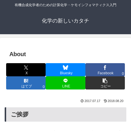
有機合成化学者のための計算化学・ケモインフォマティクス入門
化学の新しいカタチ
About
X
Bluesky
Facebook
0
はてブ
LINE
コピー
0
2017.07.17
2018.08.20
ご挨拶