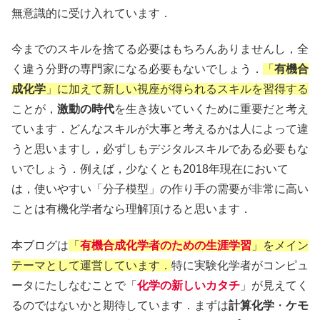
無意識的に受け入れています．
今までのスキルを捨てる必要はもちろんありませんし，全
く違う分野の専門家になる必要もないでしょう．
「
有機合
成化学
」に加えて新しい視座が得られるスキルを習得する
ことが，
激動の時代
を生き抜いていくために重要だと考え
ています．どんなスキルが大事と考えるかは人によって違
うと思いますし，必ずしもデジタルスキルである必要もな
いでしょう．例えば，少なくとも2018年現在において
は，使いやすい「分子模型」の作り手の需要が非常に高い
ことは有機化学者なら理解頂けると思います．
本ブログは
「
有機合成化学者のための生涯学習
」をメイン
テーマとして運営しています．
特に実験化学者がコンピュ
ータにたしなむことで「
化学の新しいカタチ
」が見えてく
るのではないかと期待しています．まずは
計算化学
・
ケモ