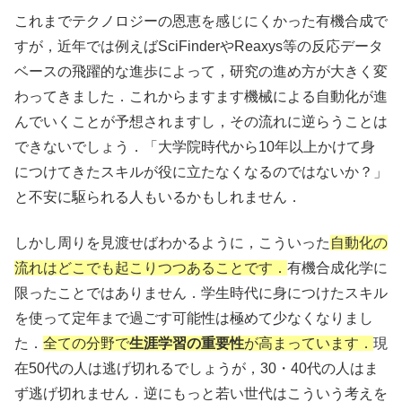
これまでテクノロジーの恩恵を感じにくかった有機合成で
すが，近年では例えばSciFinderやReaxys等の反応データ
ベースの飛躍的な進歩によって，研究の進め方が大きく変
わってきました．これからますます機械による自動化が進
んでいくことが予想されますし，その流れに逆らうことは
できないでしょう．「大学院時代から10年以上かけて身
につけてきたスキルが役に立たなくなるのではないか？」
と不安に駆られる人もいるかもしれません．
しかし周りを見渡せばわかるように，こういった
自動化の
流れはどこでも起こりつつあることです．
有機合成化学に
限ったことではありません．学生時代に身につけたスキル
を使って定年まで過ごす可能性は極めて少なくなりまし
た．
全ての分野で
生涯学習の重要性
が高まっています．
現
在50代の人は逃げ切れるでしょうが，30・40代の人はま
ず逃げ切れません．逆にもっと若い世代はこういう考えを