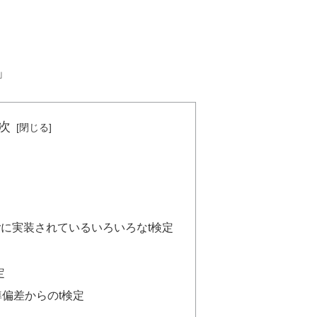
」
次
pyに実装されているいろいろなt検定
定
偏差からのt検定