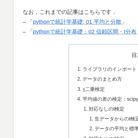
なお，これまでの記事はこちらです．
– 「
pythonで統計学基礎: 01 平均と分散
」
– 「
pythonで統計学基礎：02 信頼区間・t分布
目
ライブラリのインポート
データのまとめ方
χ二乗検定
平均値の差の検定：sci
対応なしのt検定
生データからのt検
データの平均と標準