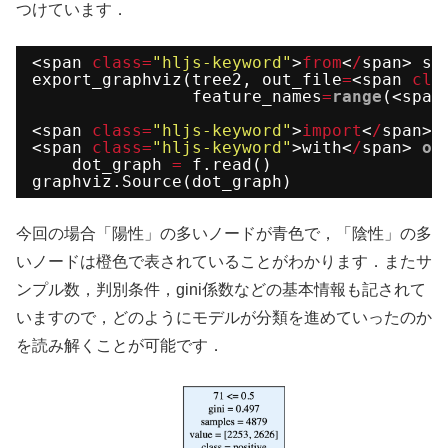
つけています．
<span 
class
=
"hljs-keyword"
>
from
<
/
span> sk
export_graphviz(tree2, out_file
=
<span 
cla
feature_names
=
range
(<span
<span 
class
=
"hljs-keyword"
>
import
<
/
span> 
<span 
class
=
"hljs-keyword"
>with<
/
span> 
op
dot_graph 
=
f.read()
graphviz.Source(dot_graph)
今回の場合「陽性」の多いノードが青色で，「陰性」の多
いノードは橙色で表されていることがわかります．またサ
ンプル数，判別条件，gini係数などの基本情報も記されて
いますので，どのようにモデルが分類を進めていったのか
を読み解くことが可能です．