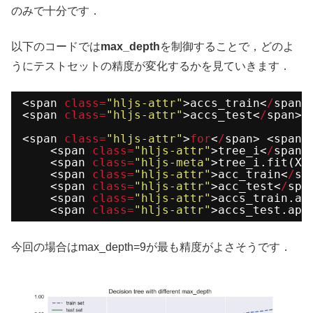
のみで十分です．
以下のコードでは
max_depth
を制御することで，どのよ
うにテストセットの精度が変化するかを見ていきます．
<span 
class
=
"hljs-attr"
>accs_train<
/
span>
<span 
class
=
"hljs-attr"
>accs_test<
/
span> 
<span 
class
=
"hljs-attr"
>
for
<
/
span> <span 
<span 
class
=
"hljs-attr"
>tree_i<
/
span>
<span 
class
=
"hljs-meta"
>tree_i.fit(X_
<span 
class
=
"hljs-attr"
>acc_train<
/
sp
<span 
class
=
"hljs-attr"
>acc_test<
/
spa
<span 
class
=
"hljs-attr"
>accs_train.ap
<span 
class
=
"hljs-attr"
>accs_test.app
今回の場合はmax_depth=9が最も精度がよさそうです．