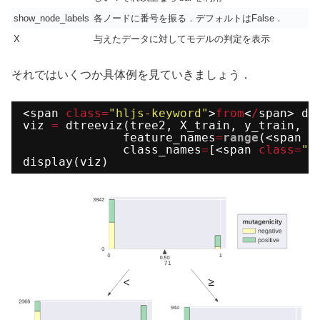
show_node_labels
各ノードに番号を振る．デフォルトはFalse．
X
与えたデータに対してモデルの判定を表示
それではいくつか具体例を見ていきましょう．
<span 
class
=
"hljs-keyword"
>
from
<
/
span> dt
viz 
=
dtreeviz(tree2, X_train, y_train, t
feature_names
=
range
(<span 
c
class_names
=
[<span 
class
=
"h
display(viz)