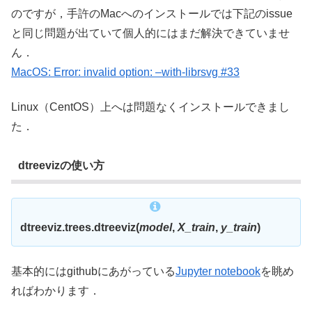
のですが，手許のMacへのインストールでは下記のissue
と同じ問題が出ていて個人的にはまだ解決できていませ
ん．
MacOS: Error: invalid option: –with-librsvg #33
Linux（CentOS）上へは問題なくインストールできまし
た．
dtreevizの使い方
dtreeviz.trees.dtreeviz(
model
,
X_train
,
y_train
)
基本的にはgithubにあがっている
Jupyter notebook
を眺め
ればわかります．