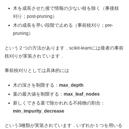
木を成長させた後で情報の少ない枝を除く（事後枝
刈り；post-pruning）
木の成長を早い段階で止める（事前枝刈り；pre-
pruning）
という２つの方法があります．scikit-learnには後者の事前
枝刈りが実装されています．
事前枝刈りとしては具体的には
木の深さを制限する：
max_depth
葉の最大値を制限する：
max_leaf_nodes
新しくできる葉で除かれれる不純物の割合：
min_impurity_decrease
という3種類が実装されています．いずれか１つを用いる