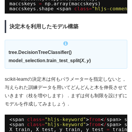
maccskeys 
=
np.array(maccskeys)
maccskeys.shape <span 
class
=
"hljs-comment
決定木を利用したモデル構築
tree.DecisionTreeClassifier()
model_selection.train_test_split(
X
,
y
)
scikit-learnの決定木は何もパラメーターを指定しないと，
与えられた訓練データを用いてどんどんと木を伸長させて
いきます（枝を増やします）．まずは何も制限を設けずに
モデルを作成してみましょう．
<span 
class
=
"hljs-keyword"
>
from
<
/
span> sk
<span 
class
=
"hljs-keyword"
>
from
<
/
span> sk
X_train, X_test, y_train, y_test 
=
train_