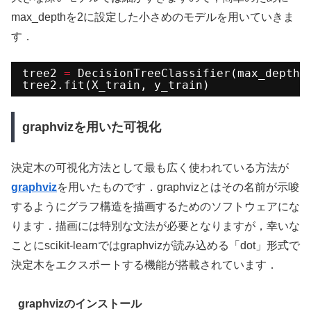
max_depthを2に設定した小さめのモデルを用いていきま
す．
tree2 
=
DecisionTreeClassifier(max_depth
=
tree2.fit(X_train, y_train)
graphvizを用いた可視化
決定木の可視化方法として最も広く使われている方法が
graphviz
を用いたものです．graphvizとはその名前が示唆
するようにグラフ構造を描画するためのソフトウェアにな
ります．描画には特別な文法が必要となりますが，幸いな
ことにscikit-learnではgraphvizが読み込める「dot」形式で
決定木をエクスポートする機能が搭載されています．
graphvizのインストール