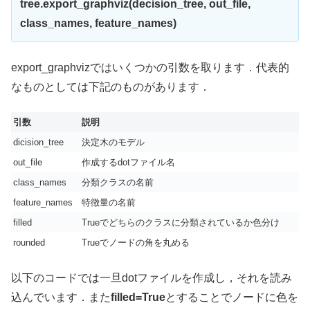
tree.export_graphviz(decision_tree, out_file,
class_names, feature_names)
export_graphvizではいくつかの引数を取ります．代表的
なものとしては下記のものがあります．
引数
説明
dicision_tree
決定木のモデル
out_file
作成するdotファイル名
class_names
分類クラスの名前
feature_names
特徴量の名前
filled
Trueでどちらのクラスに分類されているか色分け
rounded
Trueでノードの角を丸める
以下のコードでは一旦dotファイルを作成し，それを読み
込んでいます．また
filled=True
とすることでノードに色を