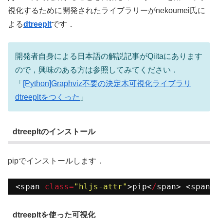
視化するために開発されたライブラリーがnekoumei氏に
よる
dtreeplt
です．
開発者自身による日本語の解説記事がQiitaにあります
ので，興味のある方は参照してみてください．
「
[Python]Graphviz不要の決定木可視化ライブラリ
dtreepltをつくった
」
dtreepltのインストール
pipでインストールします．
<span 
class
=
"hljs-attr"
>pip<
/
span> <span 
dtreepltを使った可視化