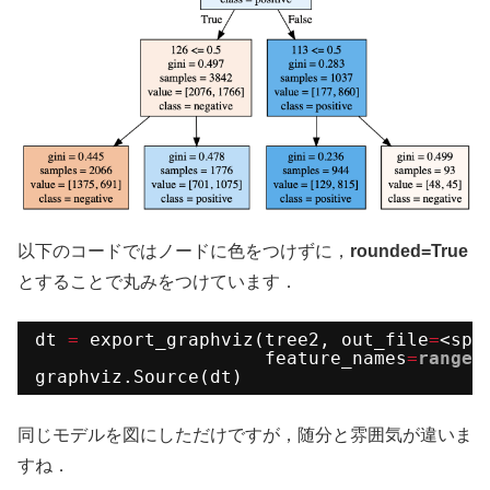
以下のコードではノードに色をつけずに，
rounded=True
とすることで丸みをつけています．
dt 
=
export_graphviz(tree2, out_file
=
<spa
feature_names
=
range
(
graphviz.Source(dt)
同じモデルを図にしただけですが，随分と雰囲気が違いま
すね．