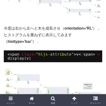
今度は右から左へと木を成長させ（
orientation=’RL’
），
ヒストグラムを重ねずに表示してみます
（
histtype=’bar’
）．
<span 
class
=
"hljs-attribute"
>v<
/
span> 
=
d
display(v)
メニュー
ホーム
検索
トップ
サイドバー