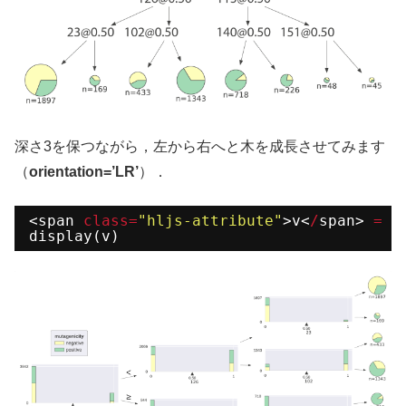
深さ3を保つながら，左から右へと木を成長させてみます
（
orientation=’LR’
）．
<span 
class
=
"hljs-attribute"
>v<
/
span> 
=
d
display(v)