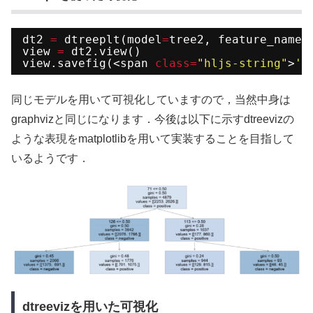
dt2 
=
dtreeplt(model
=
tree2, feature_names
view 
=
dt2.view()
view.savefig(<span 
class
=
"hljs-string"
>
'.
同じモデルを用いて可視化していますので，当然中身は
graphvizと同じになります．今後は以下に示すdtreevizの
ような表現をmatplotlibを用いて実装することを目指して
いるようです．
dtreevizを用いた可視化