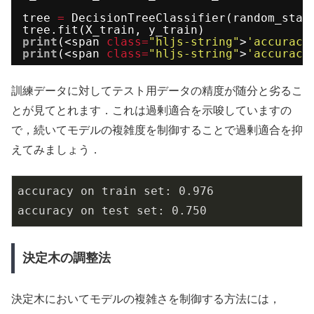
tree 
=
DecisionTreeClassifier(random_stat
tree.fit(X_train, y_train)
print
(<span 
class
=
"hljs-string"
>
'accuracy
print
(<span 
class
=
"hljs-string"
>
'accuracy
訓練データに対してテスト用データの精度が随分と劣るこ
とが見てとれます．これは過剰適合を示唆していますの
で，続いてモデルの複雑度を制御することで過剰適合を抑
えてみましょう．
accuracy on train set:
0.976
accuracy on test set:
0.750
決定木の調整法
決定木においてモデルの複雑さを制御する方法には，