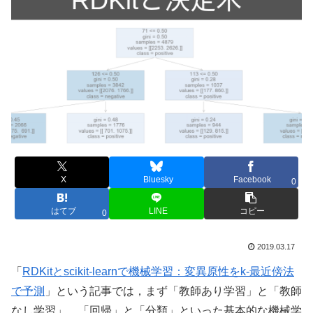
X
Bluesky
Facebook
0
はてブ
LINE
コピー
0
2019.03.17
「
RDKitとscikit-learnで機械学習：変異原性をk-最近傍法
で予測
」という記事では，まず「教師あり学習」と「教師
なし学習」，「回帰」と「分類」といった基本的な機械学