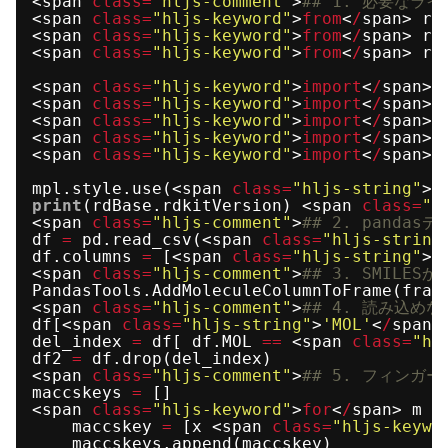
<span 
class
=
"hljs-comment"
>
## 1. 必要なライ
<span 
class
=
"hljs-keyword"
>
from
<
/
span> rd
<span 
class
=
"hljs-keyword"
>
from
<
/
span> rd
<span 
class
=
"hljs-keyword"
>
from
<
/
span> rd
<span 
class
=
"hljs-keyword"
>
import
<
/
span> 
<span 
class
=
"hljs-keyword"
>
import
<
/
span> 
<span 
class
=
"hljs-keyword"
>
import
<
/
span> 
<span 
class
=
"hljs-keyword"
>
import
<
/
span> 
<span 
class
=
"hljs-keyword"
>
import
<
/
span> 
mpl.style.use(<span 
class
=
"hljs-string"
>
'
print
(rdBase.rdkitVersion) <span 
class
=
"h
<span 
class
=
"hljs-comment"
>
## 2. panda
df 
=
pd.read_csv(<span 
class
=
"hljs-string
df.columns 
=
[<span 
class
=
"hljs-string"
>
'
<span 
class
=
"hljs-comment"
>
## 3. SMILES
PandasTools.AddMoleculeColumnToFrame(fram
<span 
class
=
"hljs-comment"
>
## 4. 読み込めな
df[<span 
class
=
"hljs-string"
>
'MOL'
<
/
span>
del_index 
=
df[ df.MOL 
=
=
<span 
class
=
"hl
df2 
=
df.drop(del_index)
<span 
class
=
"hljs-comment"
>
## 5. フィンガー
maccskeys 
=
[]
<span 
class
=
"hljs-keyword"
>
for
<
/
span> m <
maccskey 
=
[x <span 
class
=
"hljs-keywo
maccskeys.append(maccskey)