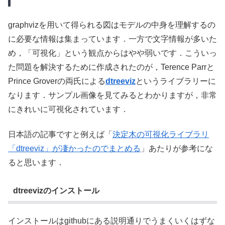
graphvizを用いて得られる図はモデルの中身を理解するの
に必要な情報は集まっています．一方で文字情報が多いた
め，「可視化」という観点からはやや弱いです．こういっ
た問題を解決するために作成されたのが，Terence Parrと
Prince Groverの両氏による
dtreeviz
というライブラリーに
なります．サンプル画像を見てみるとわかりますが，非常
にきれいに可視化されています．
日本語の記事ですと例えば「
決定木の可視化ライブラリ
「dtreeviz」が凄かったのでまとめる
」あたりが参考にな
ると思います．
dtreevizのインストール
インストールはgithubにある説明通りでうまくいくはずな