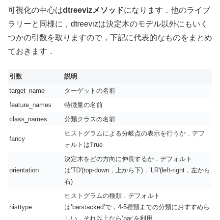
可視化の中心は
dtreevizメソッド
になります．他のライブ
ラリーと同様に，dtreevizは決定木のモデル以外にもいく
つかの引数を取りますので，下記に代表的なものをまとめ
ておきます．
引数
説明
target_name
ターゲットの名前
feature_names
特徴量の名前
class_names
分類クラスの名前
ヒストグラムによる分岐点の表示を行うか．デフ
fancy
ォルトはTrue
決定木をどの方向に伸長するか．デフォルト
orientation
は’TD'(top-down，上から下)．’LR'(left-right，左から
右)
ヒストグラムの種類．デフォルト
histtype
は’barstacked’で，4-5種類までの分類におすすめら
しい．それ以上なら’bar’を利用